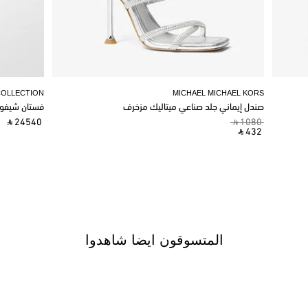
COLLECTION
MICHAEL MICHAEL KORS
صندل إيماني جلد صناعي ميتاليك مزخرف
فستان شيفو
‎ ⃁ 24540 ‎
‎ ⃁ 1080 ‎
‎ ⃁ 432 ‎
المتسوقون ايضا شاهدوا