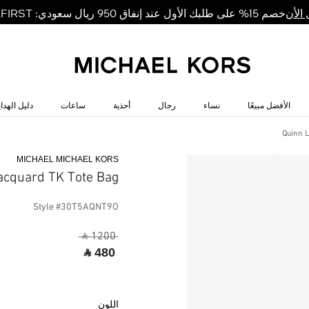
خصم 15% على طلبك الأول عند إنفاق 950 ريال سعودي: MKFIRST
الأن
الأفضل مبيعًا
نساء
رجال
أحذية
ساعات
دليل الهداي
Quinn 
MICHAEL MICHAEL KORS
acquard TK Tote Bag
Style #30T5AQNT9O
‎ ⃁ 1200 ‎
‎ ⃁ 480 ‎
اللون