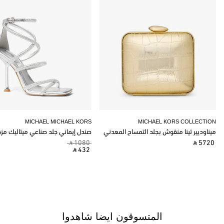
MICHAEL MICHAEL KORS
MICHAEL KORS COLLECTION
ميناوديير تينا منقوش بجلد التمساح المعدني
صندل إيماني جلد صناعي ميتاليك مز
‎ ⃁ 1080 ‎
‎ ⃁ 5720 ‎
‎ ⃁ 432 ‎
المتسوقون ايضا شاهدوا