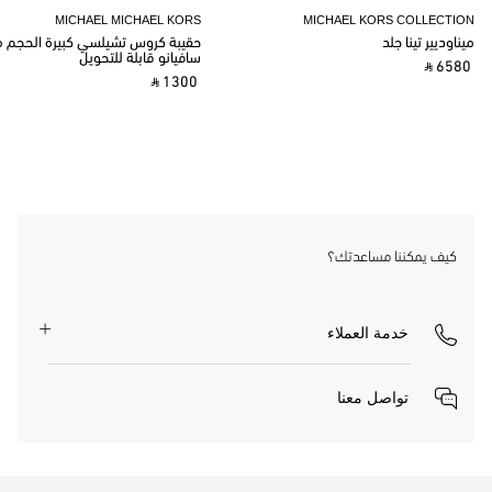
MICHAEL MICHAEL KORS
MICHAEL KORS COLLECTION
ميناوديير تينا جلد
حقيبة كروس تشيلسي كبيرة الحجم م
سافيانو قابلة للتحويل
‎ ⃁ 6580 ‎
‎ ⃁ 1300 ‎
كيف يمكننا مساعدتك؟
خدمة العملاء
تواصل معنا