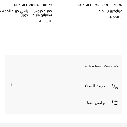
MICHAEL MICHAEL KORS
MICHAEL KORS COLLECTION
ميناوديير تينا جلد
حقيبة كروس تشيلسي كبيرة الحجم م
سافيانو قابلة للتحويل
‎ ⃁ 6580 ‎
‎ ⃁ 1300 ‎
كيف يمكننا مساعدتك؟
خدمة العملاء
تواصل معنا