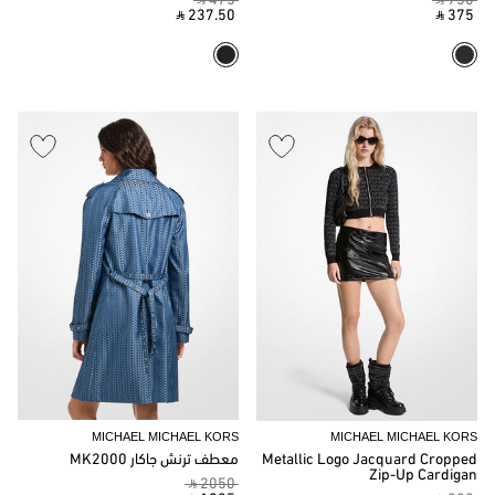
‎ ⃁ 475 ‎
‎ ⃁ 750 ‎
‎ ⃁ 237.50 ‎
‎ ⃁ 375 ‎
MICHAEL MICHAEL KORS
MICHAEL MICHAEL KORS
Metallic Logo Jacquard Cropped
معطف ترنش جاكار MK2000
Zip-Up Cardigan
‎ ⃁ 2050 ‎