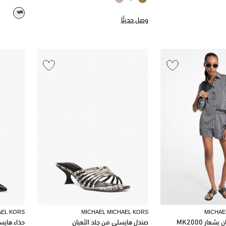
وصل حديثًا
AEL KORS
MICHAEL MICHAEL KORS
MICHAE
ار MK2000
صندل هايسلي من جلد الثعبان
حذاء هايس