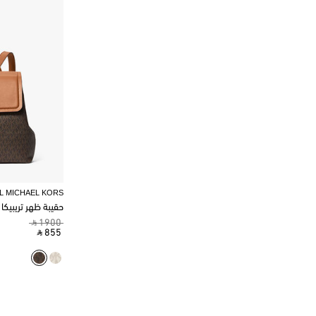
L MICHAEL KORS
حقيبة ظهر تريبيكا
‎ ⃁ 1900 ‎
‎ ⃁ 855 ‎