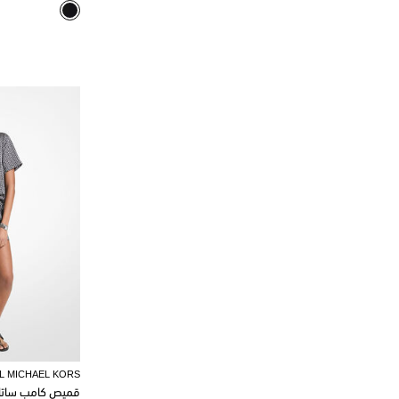
L MICHAEL KORS
قميص كامب ساتان بشع