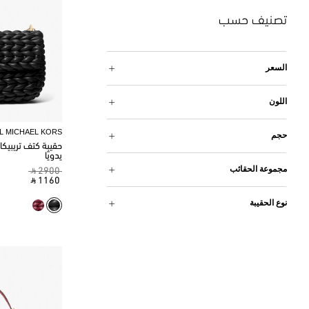
تصنيف حسب
السعر
اللون
L MICHAEL KORS
حجم
حقيبة كتف تريبيكا
يدويًا
مجموعة الحقائب
‎ ⃁ 2900 ‎
‎ ⃁ 1160 ‎
نوع الحقيبة