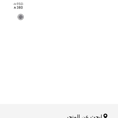
‎ ⃁ 950 ‎
‎ ⃁ 380 ‎
ابحث عن المتجر