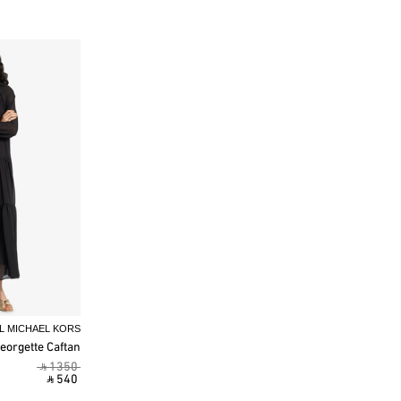
L MICHAEL KORS
eorgette Caftan
‎ ⃁ 1350 ‎
‎ ⃁ 540 ‎