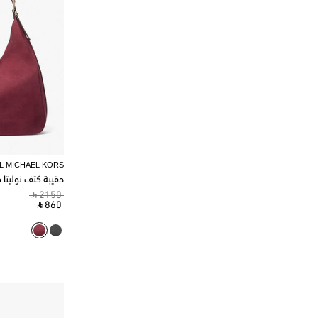
L MICHAEL KORS
حقيبة كتف نوليتا 
‎ ⃁ 2150 ‎
‎ ⃁ 860 ‎