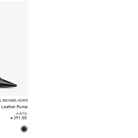
L MICHAEL KORS
a Leather Pump
‎ ⃁ 870 ‎
‎ ⃁ 391.50 ‎