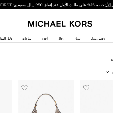
خصم 15% على طلبك الأول عند إنفاق 950 ريال سعودي: MKFIRST
الأن
الأفضل مبيعًا
نساء
رجال
أحذية
ساعات
دليل الهداي
ء
ز