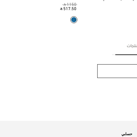
‎ ⃁ 1150 ‎
‎ ⃁ 517.50 ‎
حسابي